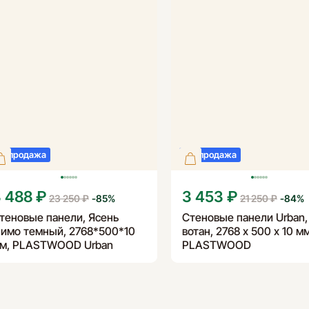
аспродажа
Распродажа
 488 ₽
3 453 ₽
23 250 ₽
-
85
%
21 250 ₽
-
84
%
теновые панели, Ясень
Стеновые панели Urban,
имо темный, 2768*500*10
вотан, 2768 х 500 х 10 мм
м, PLASTWOOD Urban
PLASTWOOD