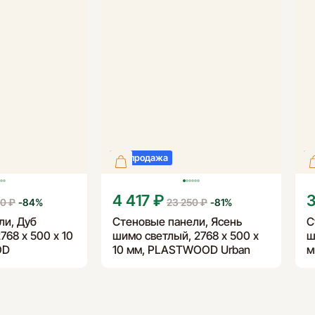
Распродажа
Р
4 417 ₽
3
50 ₽
-
84
%
23 250 ₽
-
81
%
ли, Дуб
Стеновые панели, Ясень
С
768 х 500 х 10
шимо светлый, 2768 х 500 х
ш
OD
10 мм, PLASTWOOD Urban
м