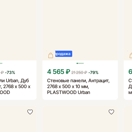
Распродажа
Р
4 565 ₽
6
 ₽
-
73
%
21 250 ₽
-
79
%
и Urban, Дуб
Стеновые панели, Антрацит,
С
, 2768 х 500 х
2768 х 500 х 10 мм,
Д
WOOD
PLASTWOOD Urban
м