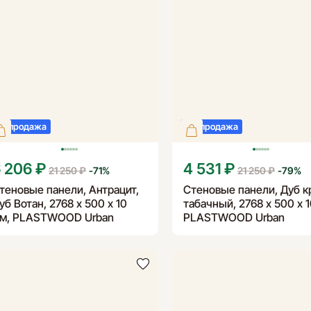
аспродажа
Распродажа
 206 ₽
4 531 ₽
21 250 ₽
-
71
%
21 250 ₽
-
79
%
теновые панели, Антрацит,
Стеновые панели, Дуб к
уб Вотан, 2768 х 500 х 10
табачный, 2768 х 500 х 1
м, PLASTWOOD Urban
PLASTWOOD Urban